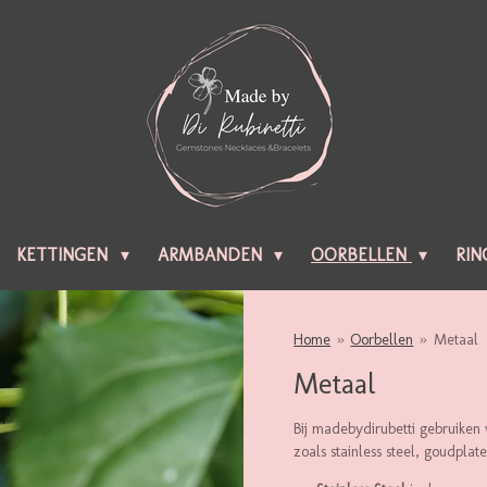
KETTINGEN
ARMBANDEN
OORBELLEN
RIN
Home
»
Oorbellen
»
Metaal
Metaal
Bij madebydirubetti gebruike
zoals stainless steel, goudplat