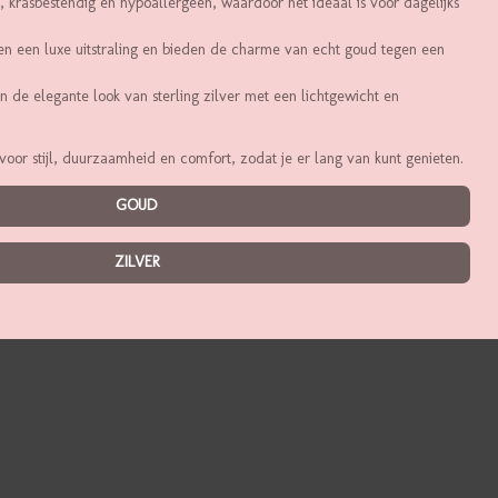
 krasbestendig en hypoallergeen, waardoor het ideaal is voor dagelijks
n een luxe uitstraling en bieden de charme van echt goud tegen een
 de elegante look van sterling zilver met een lichtgewicht en
voor stijl, duurzaamheid en comfort, zodat je er lang van kunt genieten.
GOUD
ZILVER