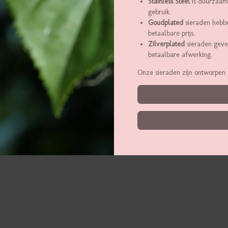
Stainless Steel
is duurzaam,
gebruik.
Goudplated
sieraden hebbe
betaalbare prijs.
Zilverplated
sieraden geven
betaalbare afwerking.
Onze sieraden zijn ontworpen 