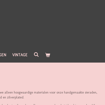
GEN
VINTAGE
n we alleen hoogwaardige materialen voor onze handgemaakte sieraden,
ed en zilverplated.