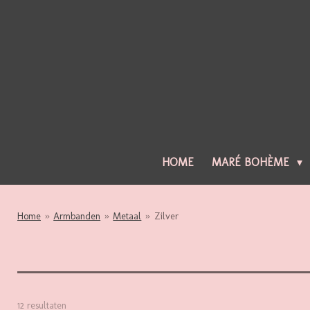
Ga
direct
naar
de
hoofdinhoud
HOME
MARÉ BOHÈME
Home
»
Armbanden
»
Metaal
»
Zilver
12 resultaten