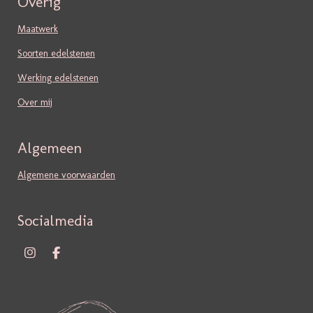
Overig
Maatwerk
Soorten edelstenen
Werking edelstenen
Over mij
Algemeen
Algemene voorwaarden
Socialmedia
I
F
N
A
S
C
T
E
A
B