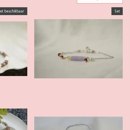
set beschikbaar
Set