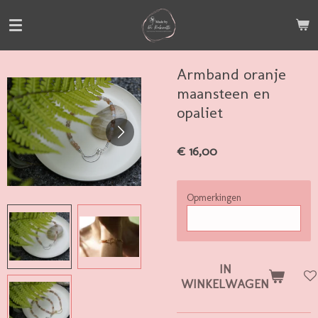
Ga
direct
naar
de
Armband oranje
hoofdinhoud
maansteen en
opaliet
€ 16,00
Opmerkingen
IN
WINKELWAGEN