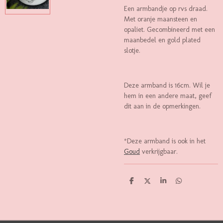
Een armbandje op rvs draad.
Met oranje maansteen en
opaliet. Gecombineerd met een
maanbedel en gold plated
slotje.
Deze armband is 16cm. Wil je
hem in een andere maat, geef
dit aan in de opmerkingen.
*Deze armband is ook in het
Goud
verkrijgbaar.
D
D
S
D
E
E
H
E
L
E
A
L
E
L
R
E
N
E
N