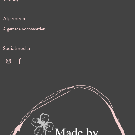
Algemeen
Algemene voorwaarden
Socialmedia
I
F
N
A
S
C
T
E
A
B
G
O
R
O
A
K
M