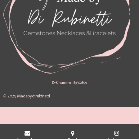
KvK nummer: 89502809
© 2023 Madebydirubinetti