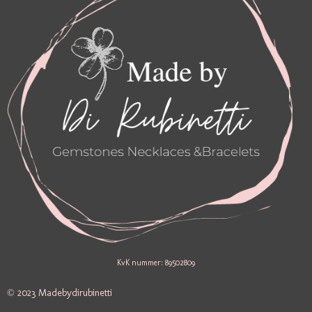
M
KvK nummer: 89502809
© 2023 Madebydirubinetti