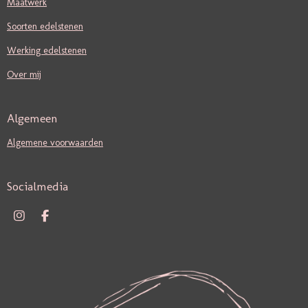
Maatwerk
Soorten edelstenen
Werking edelstenen
Over mij
Algemeen
Algemene voorwaarden
Socialmedia
I
F
N
A
S
C
T
E
A
B
G
O
R
O
A
K