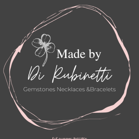
A
B
G
O
R
O
A
K
M
KvK nummer: 89502809