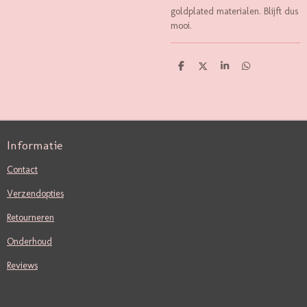
goldplated materialen. Blijft dus
mooi.
D
D
S
D
E
E
H
E
L
E
A
L
E
L
R
E
N
E
N
Informatie
Contact
Verzendopties
Retourneren
Onderhoud
Reviews