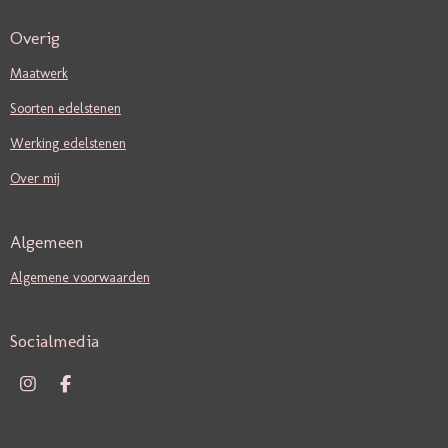
Overig
Maatwerk
Soorten edelstenen
Werking edelstenen
Over mij
Algemeen
Algemene voorwaarden
Socialmedia
I
F
N
A
S
C
T
E