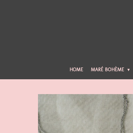
Ga
direct
naar
de
hoofdinhoud
HOME
MARÉ BOHÈME