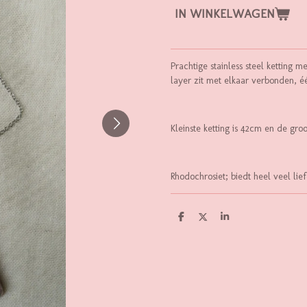
IN WINKELWAGEN
Prachtige stainless steel ketting
layer zit met elkaar verbonden, éé
Kleinste ketting is 42cm en de gro
Rhodochrosiet; biedt heel veel lie
D
D
S
E
E
H
L
E
A
E
L
R
N
E