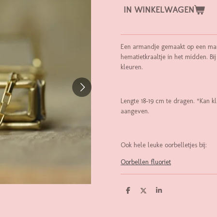
IN WINKELWAGEN
Een armandje gemaakt op een mani
hematietkraaltje in het midden. Bi
kleuren.
Lengte 18-19 cm te dragen. *Kan 
aangeven.
Ook hele leuke oorbelletjes bij:
Oorbellen fluoriet
D
D
S
E
E
H
L
E
A
E
L
R