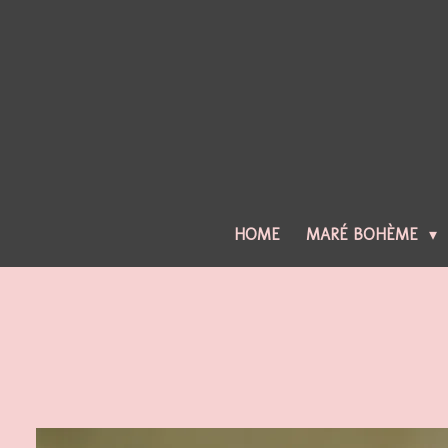
Ga
direct
naar
de
hoofdinhoud
HOME
MARÉ BOHÈME