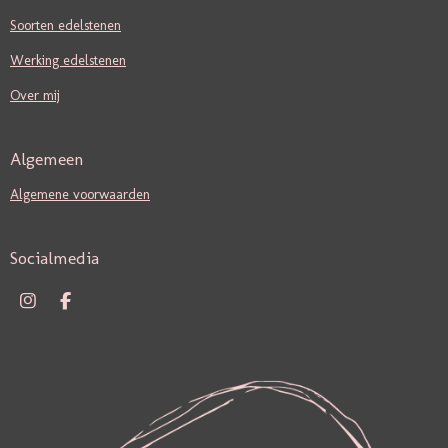
Soorten edelstenen
Werking edelstenen
Over mij
Algemeen
Algemene voorwaarden
Socialmedia
I
F
N
A
S
C
T
E
A
B
G
O
R
O
A
K
M