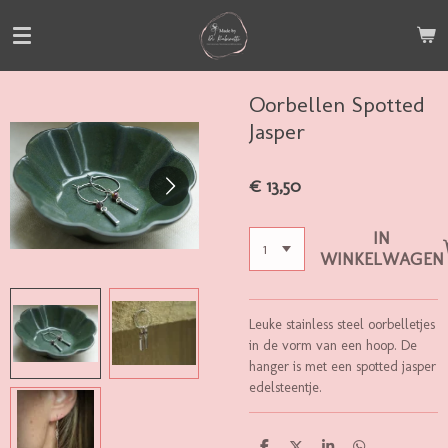
Ga
direct
naar
de
Oorbellen Spotted
hoofdinhoud
Jasper
€ 13,50
IN
WINKELWAGEN
Leuke stainless steel oorbelletjes
in de vorm van een hoop. De
hanger is met een spotted jasper
edelsteentje.