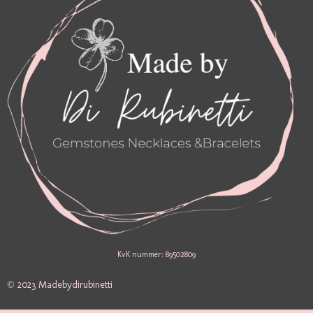
KvK nummer: 89502809
© 2023 Madebydirubinetti