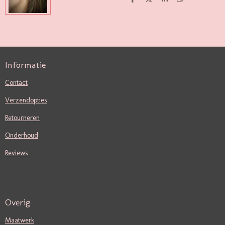
D
D
S
D
E
E
H
E
L
E
A
L
E
L
R
E
N
E
N
Informatie
Contact
Verzendopties
Retourneren
Onderhoud
Reviews
Overig
Maatwerk