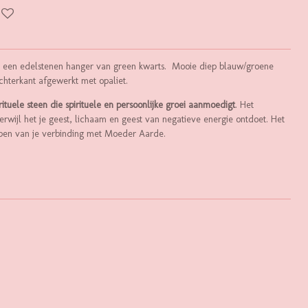
met een edelstenen hanger van green kwarts. Mooie diep blauw/groene
chterkant afgewerkt met opaliet.
rituele steen die spirituele en persoonlijke groei aanmoedigt
. Het
rwijl het je geest, lichaam en geest van negatieve energie ontdoet. Het
epen van je verbinding met Moeder Aarde.