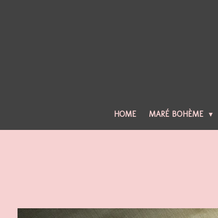
Ga
direct
naar
de
hoofdinhoud
HOME
MARÉ BOHÈME