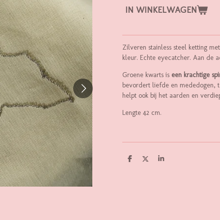
IN WINKELWAGEN
Zilveren stainless steel ketting 
kleur. Echte eyecatcher. Aan de a
Groene kwarts is
een krachtige spi
bevordert liefde en mededogen, te
helpt ook bij het aarden en verdi
Lengte 42 cm.
D
D
S
E
E
H
L
E
A
E
L
R
N
E