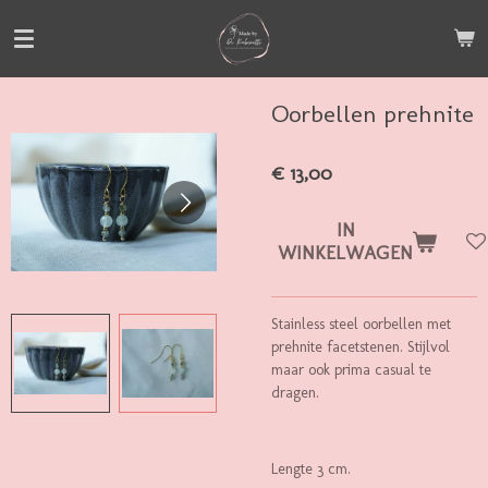
Ga
direct
naar
de
Oorbellen prehnite
hoofdinhoud
€ 13,00
IN
WINKELWAGEN
Stainless steel oorbellen met
prehnite facetstenen. Stijlvol
maar ook prima casual te
dragen.
Lengte 3 cm.