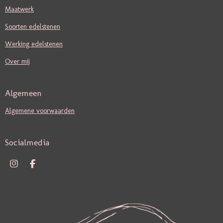
Maatwerk
Soorten edelstenen
Werking edelstenen
Over mij
Algemeen
Algemene voorwaarden
Socialmedia
I
F
N
A
S
C
T
E
A
B
G
O
R
O
A
K