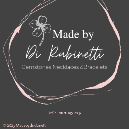
M
KvK nummer: 89502809
© 2023 Madebydirubinetti