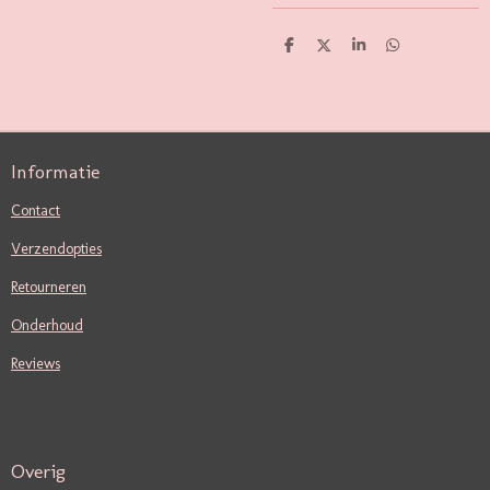
D
D
S
D
E
E
H
E
L
E
A
L
E
L
R
E
N
E
N
Informatie
Contact
Verzendopties
Retourneren
Onderhoud
Reviews
Overig