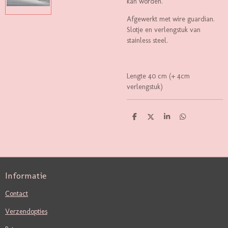
kan worden.
Afgewerkt met wire guardian.
Slotje en verlengstuk van
stainless steel.
Lengte 40 cm (+ 4cm
verlengstuk)
D
D
S
D
E
E
H
E
L
E
A
L
E
L
R
E
N
E
N
Informatie
Contact
Verzendopties