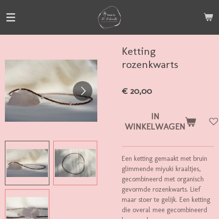
Ga
direct
naar
de
Ketting
hoofdinhoud
rozenkwarts
€ 20,00
IN
WINKELWAGEN
Een ketting gemaakt met bruin
glimmende miyuki kraaltjes,
gecombineerd met organisch
gevormde rozenkwarts. Lief
maar stoer te gelijk. Een ketting
die overal mee gecombineerd