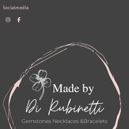
Socialmedia
I
F
N
A
S
C
T
E
A
B
G
O
R
O
A
K
M