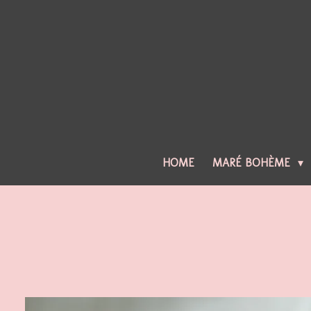
Ga
direct
naar
de
hoofdinhoud
HOME
MARÉ BOHÈME