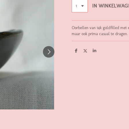
IN WINKELWAG
Oorbellen van 14k goldfilled met e
maar ook prima casual te dragen. 
D
D
S
E
E
H
L
E
A
E
L
R
N
E