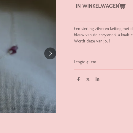
IN WINKELWAGEN
Een sterling zilveren ketting met 
blauw van de chrysoscolla knalt er
Wordt deze van jou?
Lengte 41 cm.
D
D
S
E
E
H
L
E
A
E
L
R
N
E