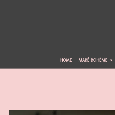
Ga
direct
naar
de
hoofdinhoud
HOME
MARÉ BOHÈME