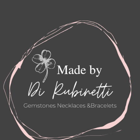
N
A
S
C
T
E
A
B
G
O
R
O
A
K
M