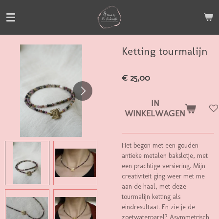
Ga
direct
naar
de
Ketting tourmalijn
hoofdinhoud
€ 25,00
IN
WINKELWAGEN
Het begon met een gouden
antieke metalen bakslotje, met
een prachtige versiering. Mijn
creativiteit ging weer met me
aan de haal, met deze
tourmalijn ketting als
eindresultaat. En zie je de
zoetwaterparel? Asymmetrisch