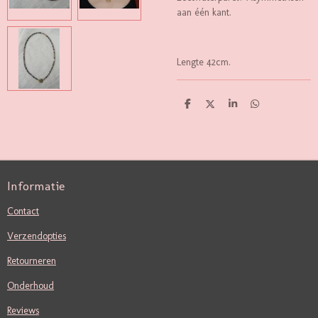
aan één kant.
Lengte 42cm.
D
D
S
D
E
E
H
E
L
E
A
L
E
L
R
E
N
E
N
Informatie
Contact
Verzendopties
Retourneren
Onderhoud
Reviews