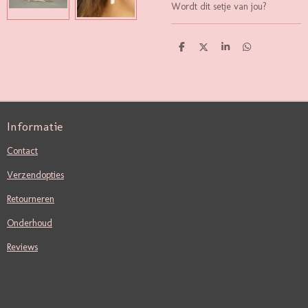
Wordt dit setje van jou?
D
D
S
D
E
E
H
E
L
E
A
L
E
L
R
E
N
E
N
Informatie
Contact
Verzendopties
Retourneren
Onderhoud
Reviews