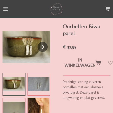
Ga
direct
naar
de
Oorbellen Biwa
hoofdinhoud
parel
€ 32,95
IN
WINKELWAGEN
Prachtige sterling zilveren
oorbellen met een klassieke
biwa parel. Deze parel is
langwerpig en plat gevormd.