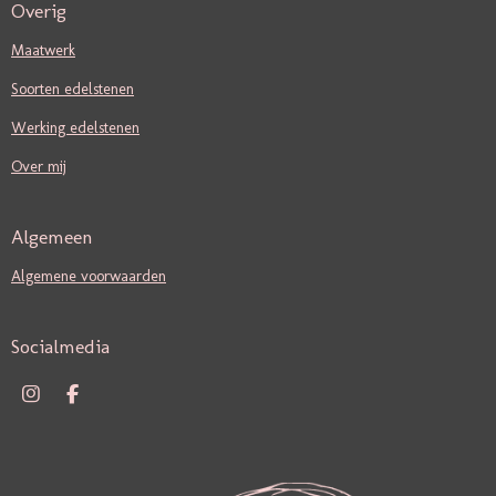
Overig
Maatwerk
Soorten edelstenen
Werking edelstenen
Over mij
Algemeen
Algemene voorwaarden
Socialmedia
I
F
N
A
S
C
T
E
A
B
G
O