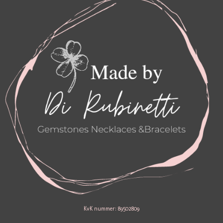
R
O
A
K
M
KvK nummer: 89502809