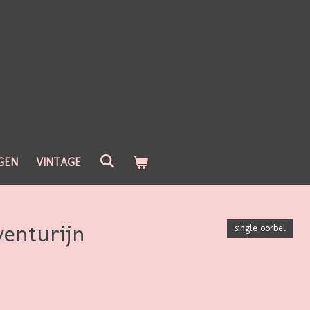
GEN
VINTAGE
venturijn
single oorbel