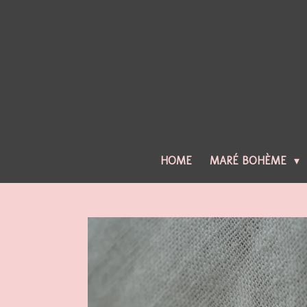
Ga
direct
naar
de
hoofdinhoud
HOME
MARÉ BOHÈME