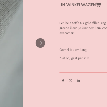
IN WINKELWAGEN
Een hele toffe 14k gold filled sin
groene kleur. Je kunt hem leuk c
eyecather!
Oorbel is 2 cm lang.
*Let op, gaat per stuk!
D
D
S
E
E
H
L
E
A
E
L
R
N
E