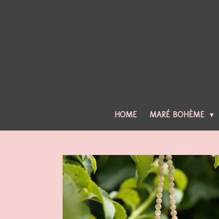
Ga
direct
naar
de
hoofdinhoud
HOME
MARÉ BOHÈME