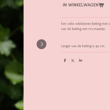
IN WINKELWAGEN
Een volle edelstenen ketting met 
van de ketting een rvs maantje.
Lengte van de ketting is 44 cm.
D
D
S
E
E
H
L
E
A
E
L
R
N
E