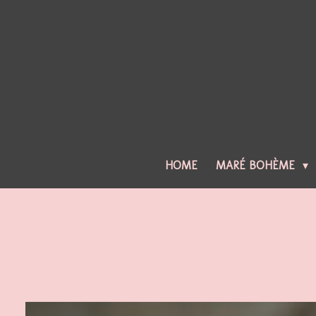
Ga
direct
naar
de
hoofdinhoud
HOME
MARÉ BOHÈME