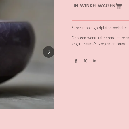
IN WINKELWAGEN
Super mooie goldplated oorbellet
De steen werkt kalmerend en bren
angst, trauma's, zorgen en rouw.
D
D
S
E
E
H
L
E
A
E
L
R
N
E