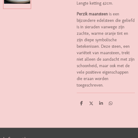
Lengte ketting 42cm.
Perzik maansteen
is een
bijzondere edelsteen die geliefd
is in sieraden vanwege zijn
zachte, warme oranje tint en
zijn diepe symbolische
betekenissen. Deze steen, een
variëteit van maansteen, trekt
niet alleen de aandacht met zijn
schoonheid, maar ook met de
vele positieve eigenschappen
die eraan worden
toegeschreven.
D
D
S
D
E
E
H
E
L
E
A
L
E
L
R
E
N
E
N