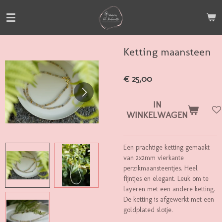
Ga
direct
naar
de
Ketting maansteen
hoofdinhoud
€ 25,00
IN
WINKELWAGEN
Een prachtige ketting gemaakt
van 2x2mm vierkante
perzikmaansteentjes. Heel
fijntjes en elegant. Leuk om te
layeren met een andere ketting.
De ketting is afgewerkt met een
goldplated slotje.