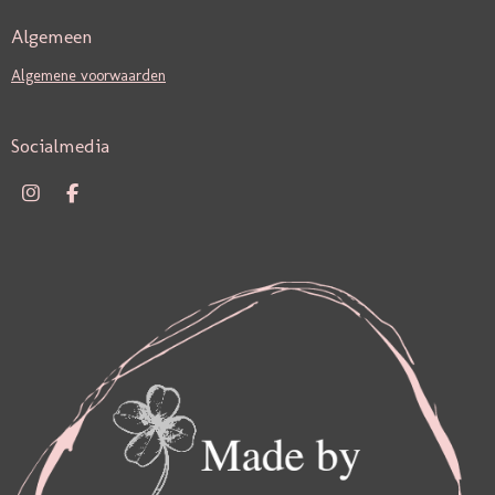
Algemeen
Algemene voorwaarden
Socialmedia
I
F
N
A
S
C
T
E
A
B
G
O
R
O
A
K
M