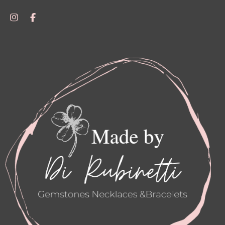
I
F
N
A
S
C
T
E
A
B
G
O
R
O
A
K
M