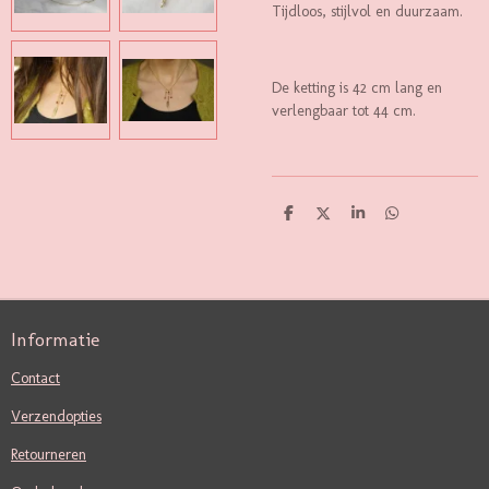
Tijdloos, stijlvol en duurzaam.
De ketting is 42 cm lang en
verlengbaar tot 44 cm.
D
D
S
D
E
E
H
E
L
E
A
L
E
L
R
E
N
E
N
Informatie
Contact
Verzendopties
Retourneren