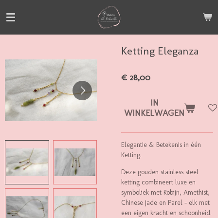
Ga
direct
naar
de
Ketting Eleganza
hoofdinhoud
€ 28,00
IN
WINKELWAGEN
Elegantie & Betekenis in één
Ketting.
Deze gouden stainless steel
ketting combineert luxe en
symboliek met Robijn, Amethist,
Chinese jade en Parel – elk met
een eigen kracht en schoonheid.