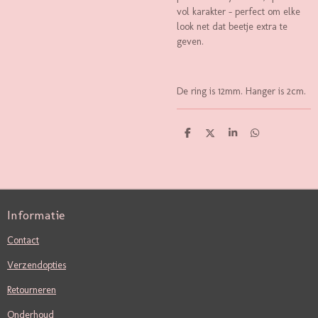
vol karakter – perfect om elke
look net dat beetje extra te
geven.
De ring is 12mm. Hanger is 2cm.
D
D
S
D
E
E
H
E
L
E
A
L
E
L
R
E
N
E
N
Informatie
Contact
Verzendopties
Retourneren
Onderhoud