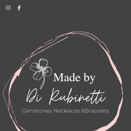
I
F
N
A
S
C
T
E
A
B
G
O
R
O
A
K
M