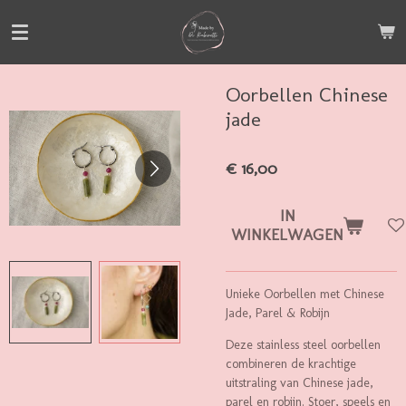
Ga
direct
naar
de
Oorbellen Chinese
hoofdinhoud
jade
€ 16,00
IN
WINKELWAGEN
Unieke Oorbellen met Chinese
Jade, Parel & Robijn
Deze stainless steel oorbellen
combineren de krachtige
uitstraling van Chinese jade,
parel en robijn. Stoer, speels en