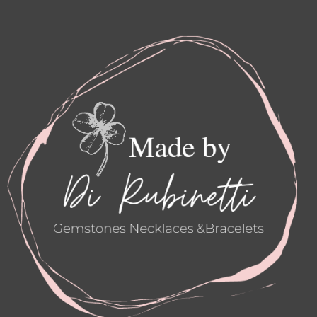
S
C
T
E
A
B
G
O
R
O
A
K
M