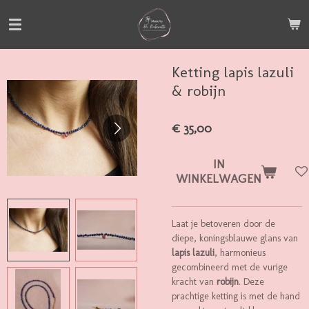
Ga
direct
naar
de
Ketting lapis lazuli
hoofdinhoud
& robijn
€ 35,00
IN
WINKELWAGEN
Laat je betoveren door de
diepe, koningsblauwe glans van
lapis lazuli
, harmonieus
gecombineerd met de vurige
kracht van
robijn
. Deze
prachtige ketting is met de hand