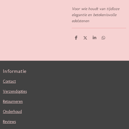
Voor wie houdt van tijdloze
elegantie en betekenisvolle
edelstenen
D
D
S
D
E
E
H
E
L
E
A
L
E
L
R
E
N
E
N
Informatie
Contact
Verzendopties
Retourneren
Onderhoud
Reviews