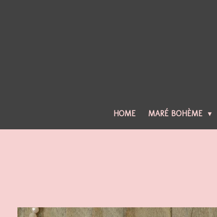
Ga
direct
naar
de
hoofdinhoud
HOME
MARÉ BOHÈME