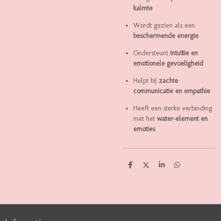
kalmte
Wordt gezien als een
beschermende energie
Ondersteunt
intuïtie en
emotionele gevoeligheid
Helpt bij
zachte
communicatie en empathie
Heeft een sterke verbinding
met het
water-element en
emoties
D
D
S
D
E
E
H
E
L
E
A
L
E
L
R
E
N
E
N