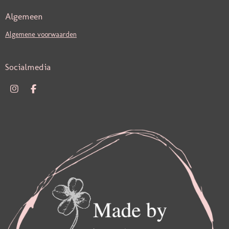
Algemeen
Algemene voorwaarden
Socialmedia
I
F
N
A
S
C
T
E
A
B
G
O
R
O
A
K
M