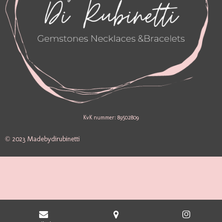
KvK nummer: 89502809
© 2023 Madebydirubinetti