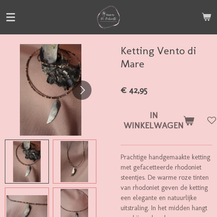
Ga
direct
naar
de
Ketting Vento di
hoofdinhoud
Mare
€ 42,95
IN
WINKELWAGEN
Prachtige handgemaakte ketting
met gefacetteerde rhodoniet
steentjes. De warme roze tinten
van rhodoniet geven de ketting
een elegante en natuurlijke
uitstraling. In het midden hangt