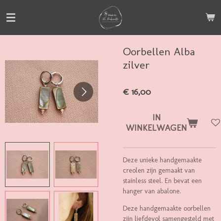
Ga
direct
naar
de
Oorbellen Alba
hoofdinhoud
zilver
€ 16,00
IN
WINKELWAGEN
Deze unieke handgemaakte
creolen zijn gemaakt van
stainless steel. En bevat een
hanger van abalone.
Deze handgemaakte oorbellen
zijn liefdevol samengesteld met