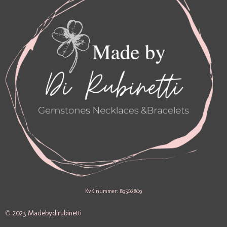
M
KvK nummer: 89502809
© 2023 Madebydirubinetti