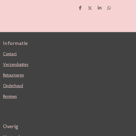
D
D
S
D
E
E
H
E
L
E
A
L
E
L
R
E
N
E
N
Informatie
Contact
Verzendopties
Retourneren
Onderhoud
Reviews
Overig