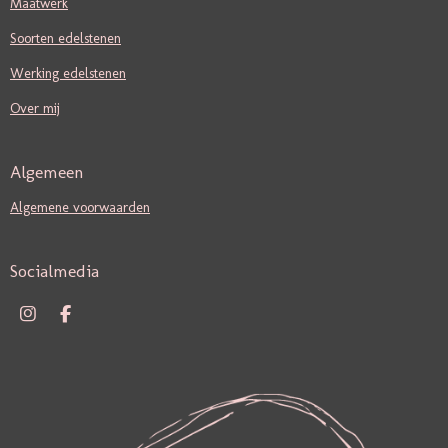
Maatwerk
Soorten edelstenen
Werking edelstenen
Over mij
Algemeen
Algemene voorwaarden
Socialmedia
I
F
N
A
S
C
T
E
A
B
G
O
R
O
A
K