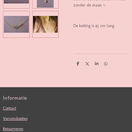
zonder de maan ✨
De ketting is 45 cm lang.
D
D
S
D
E
E
H
E
L
E
A
L
E
L
R
E
N
E
N
Informatie
Contact
Verzendopties
Retourneren