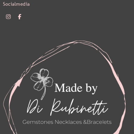
Socialmedia
I
F
N
A
S
C
T
E
A
B
G
O
R
O
A
K
M