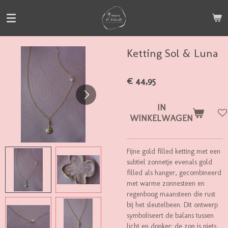
Ga
direct
naar
de
Ketting Sol & Luna
hoofdinhoud
€ 44,95
IN
WINKELWAGEN
Fijne gold filled ketting met een
subtiel zonnetje evenals gold
filled als hanger, gecombineerd
met warme zonnesteen en
regenboog maansteen die rust
bij het sleutelbeen. Dit ontwerp
symboliseert de balans tussen
licht en donker: de zon is niets