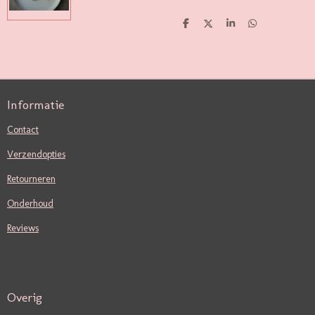
D
D
S
D
E
E
H
E
L
E
A
L
E
L
R
E
N
E
N
Informatie
Contact
Verzendopties
Retourneren
Onderhoud
Reviews
Overig