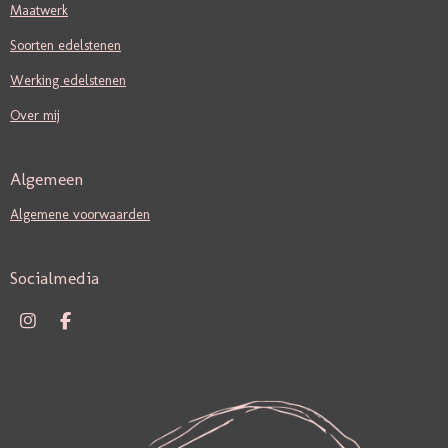
Maatwerk
Soorten edelstenen
Werking edelstenen
Over mij
Algemeen
Algemene voorwaarden
Socialmedia
I
F
N
A
S
C
T
E
A
B
G
O
R
O
A
K