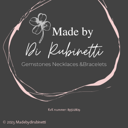
M
KvK nummer: 89502809
© 2023 Madebydirubinetti