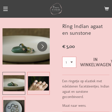
Ga
direct
naar
de
Ring Indian agaat
hoofdinhoud
en sunstone
€ 5,00
IN
WINKELWAGEN
Een ringetje op elastiek met
edelstenen facetsteentjes. Indian
agaat en sunstone
gecombineerd.
Maat naar wens.