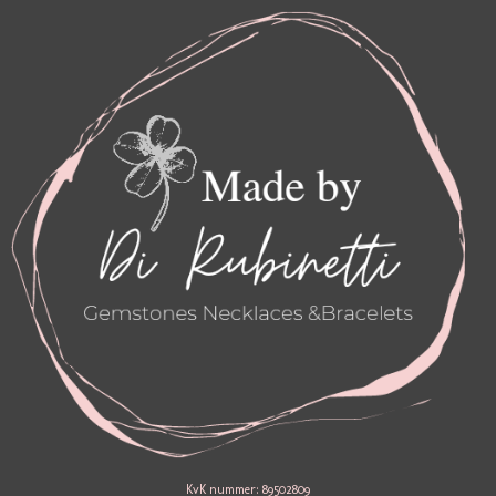
A
B
G
O
R
O
A
K
M
KvK nummer: 89502809