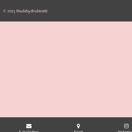
© 2023 Madebydirubinetti
E-mailadres
Kaart
Instagr