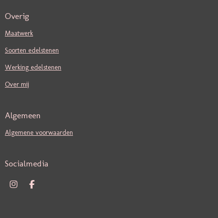
Overig
Maatwerk
Soorten edelstenen
Werking edelstenen
Over mij
Algemeen
Algemene voorwaarden
Socialmedia
I
F
N
A
S
C
T
E