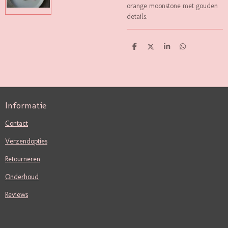
orange moonstone met gouden
details.
D
D
S
D
E
E
H
E
L
E
A
L
E
L
R
E
N
E
N
Informatie
Contact
Verzendopties
Retourneren
Onderhoud
Reviews