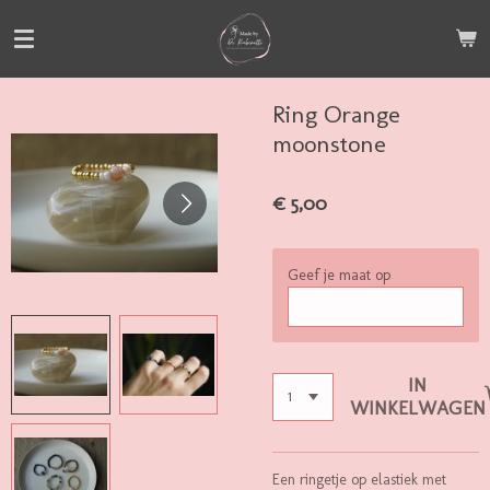
Ga
direct
naar
de
Ring Orange
hoofdinhoud
moonstone
€ 5,00
Geef je maat op
IN
WINKELWAGEN
Een ringetje op elastiek met