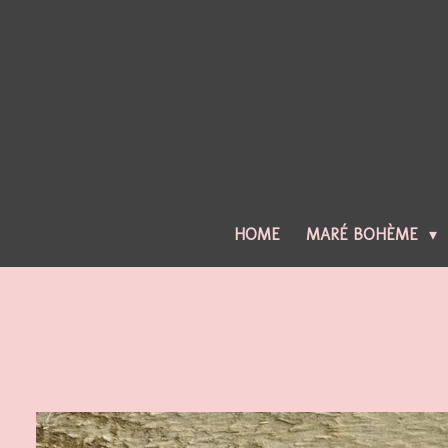
Ga
direct
naar
de
hoofdinhoud
HOME
MARÉ BOHÈME