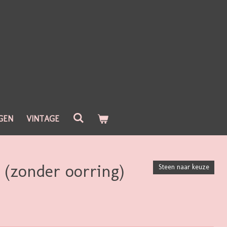
GEN
VINTAGE
 (zonder oorring)
Steen naar keuze