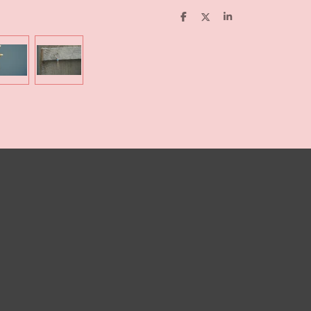
D
D
S
E
E
H
L
E
A
E
L
R
N
E