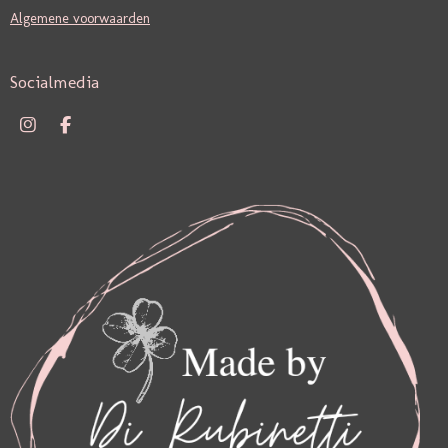
Algemene voorwaarden
Socialmedia
I
F
N
A
S
C
T
E
A
B
G
O
R
O
A
K
M