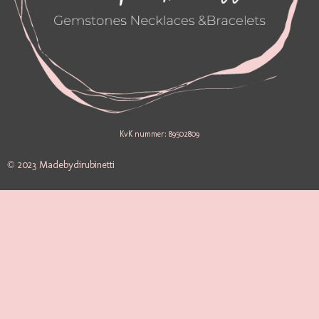
KvK nummer: 89502809
© 2023 Madebydirubinetti