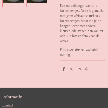
Een oorbelhanger van drie
facetsteentjes. Deze is gemaakt
met 3mm afrikaanse turkoois
facetsteentjes. Maar zie je de
hanger liever met andere
kleuren edelstenen dan kan dit
ook! Zie laatste foto voor de
opties.
Prijs is per stuk en exclusief
oorring!
D
D
S
D
E
E
H
E
L
E
A
L
E
L
R
E
N
E
N
Informatie
Contact