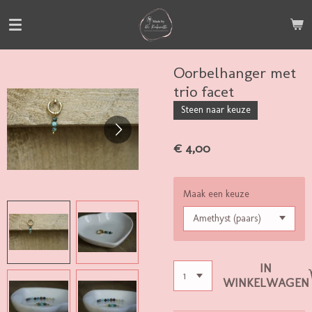
Ga
direct
naar
de
Oorbelhanger met
hoofdinhoud
trio facet
Steen naar keuze
€ 4,00
Maak een keuze
IN
WINKELWAGEN